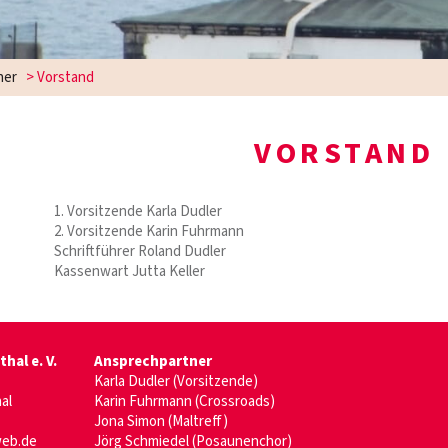
ner
>
Vorstand
VORSTAND
1. Vorsitzende Karla Dudler
2. Vorsitzende Karin Fuhrmann
Schriftführer Roland Dudler
Kassenwart Jutta Keller
hal e. V.
Ansprechpartner
Karla Dudler (Vorsitzende)
al
Karin Fuhrmann (Crossroads)
Jona Simon (Maltreff)
web.de
Jörg Schmiedel (Posaunenchor)